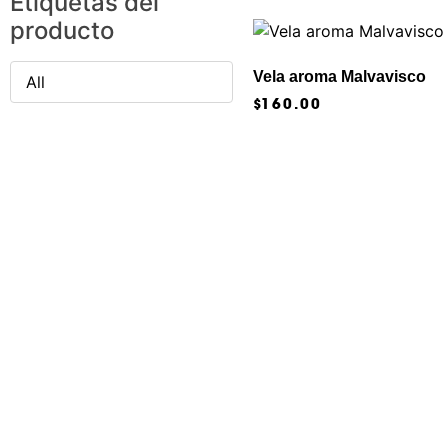
Etiquetas del
producto
Vela aroma Malvavisco
All
$
160.00
Añadir al carrito
Productos relacionados
Vela aroma Malvavisco
Vela aroma Mezcal y Cítricos
$
160.00