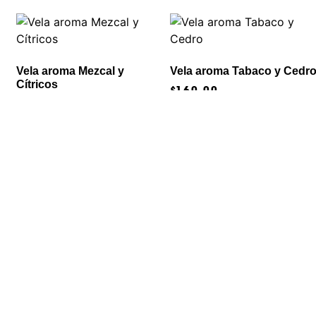
Vela aroma Mezcal y
Vela aroma Tabaco y Cedr
Cítricos
$
160.00
$
160.00
Añadir al carrito
Añadir al carrito
1
2
3
4
→
Vela Frase 4
Vela Frase 7
$
400.00
$
400.00