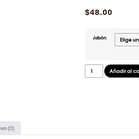
$
48.00
Jabón:
Añadir al ca
es (0)