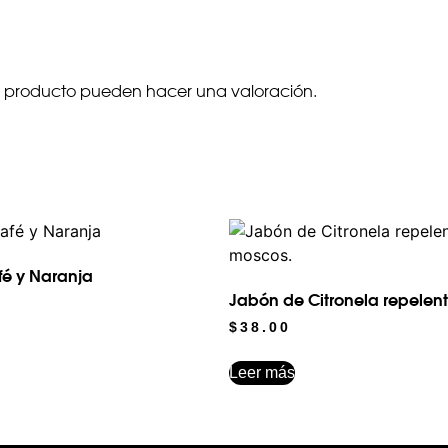
te producto pueden hacer una valoración.
é y Naranja
Jabón de Citronela repelen
$
38.00
Leer más